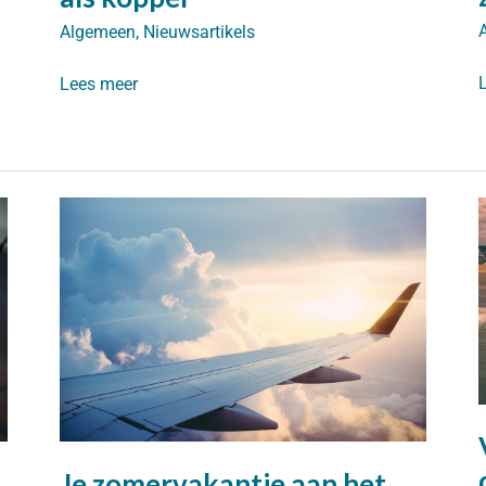
Algemeen
,
Nieuwsartikels
Jouw
Lees meer
verzekeringen
v
op
d
orde
als
koppel
Je zomervakantie aan het