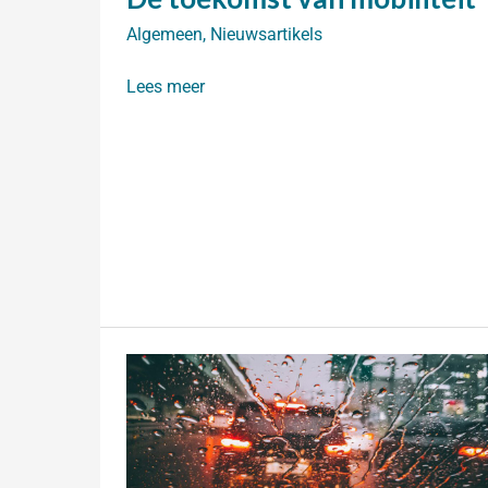
Algemeen
,
Nieuwsartikels
De
Lees meer
toekomst
van
mobiliteit