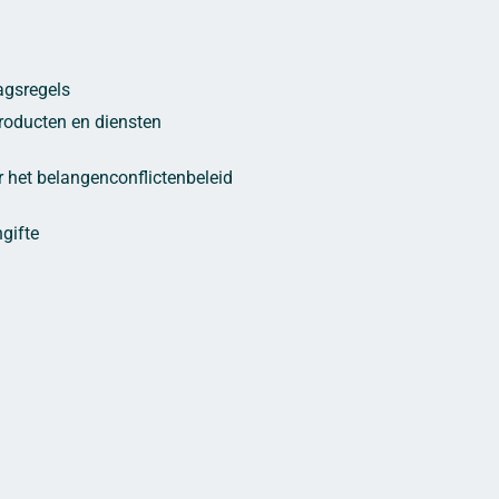
agsregels
oducten en diensten
r het belangenconflictenbeleid
n
gifte