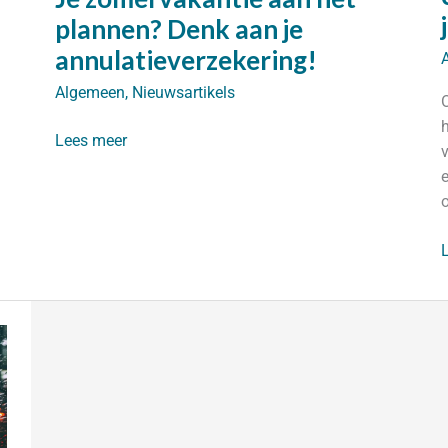
plannen? Denk aan je
annulatieverzekering!
Algemeen
,
Nieuwsartikels
Je
Lees meer
zomervakantie
aan
het
plannen?
V
Denk
c
aan
je
annulatieverzekering!
i