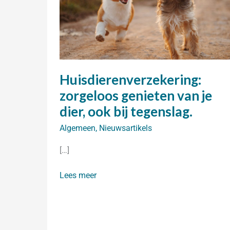
Huisdierenverzekering:
zorgeloos genieten van je
dier, ook bij tegenslag.
Algemeen
,
Nieuwsartikels
[…]
Huisdierenverzekering:
Lees meer
zorgeloos
genieten
van
je