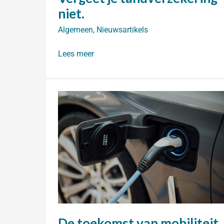
niet.
Algemeen
,
Nieuwsartikels
Een
Lees meer
stralende
glimlach?
Vergeet
je
tandverzekering
niet.
De toekomst van mobiliteit