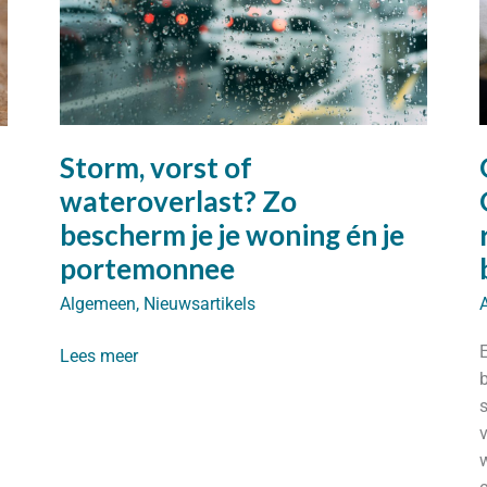
Storm, vorst of
wateroverlast? Zo
bescherm je je woning én je
portemonnee
Algemeen
,
Nieuwsartikels
Storm,
Lees meer
vorst
of
wateroverlast?
Zo