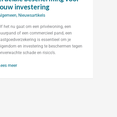
jouw investering
Algemeen
,
Nieuwsartikels
Of het nu gaat om een privéwoning, een
huurpand of een commercieel pand, een
vastgoedverzekering is essentieel om je
eigendom en investering te beschermen tegen
onverwachte schade en risico’s.
astgoedverzekeringen:
Lees meer
ruciale
bescherming
voor
jouw
nvestering