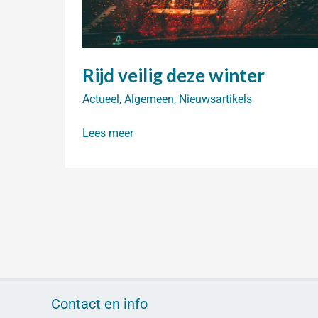
Rijd veilig deze winter
Actueel
,
Algemeen
,
Nieuwsartikels
Rijd
Lees meer
veilig
deze
winter
Contact en info