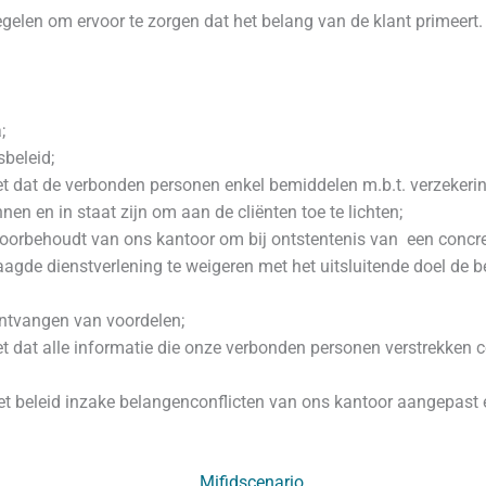
elen om ervoor te zorgen dat het belang van de klant primeert.
;
beleid;
iet dat de verbonden personen enkel bemiddelen m.b.t. verzeker
en en in staat zijn om aan de cliënten toe te lichten;
 voorbehoudt van ons kantoor om bij ontstentenis van een concre
aagde dienstverlening te weigeren met het uitsluitende doel de
ontvangen van voordelen;
et dat alle informatie die onze verbonden personen verstrekken co
het beleid inzake belangenconflicten van ons kantoor aangepast