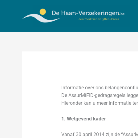
Spring
naar
de
inhoud
Informatie over ons belangenconfli
De AssurMiFID-gedragsregels leggen 
Hieronder kan u meer informatie ter
1. Wetgevend kader
Vanaf 30 april 2014 zijn de “AssurMi