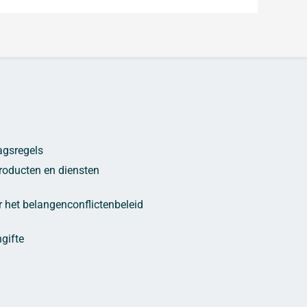
agsregels
oducten en diensten
r het belangenconflictenbeleid
n
gifte