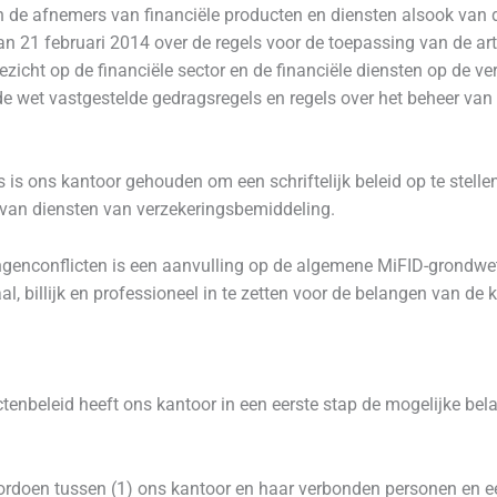
n de afnemers van financiële producten en diensten alsook va
n 21 februari 2014 over de regels voor de toepassing van de art
zicht op de financiële sector en de financiële diensten op de v
de wet vastgestelde gedragsregels en regels over het beheer van
is ons kantoor gehouden om een schriftelijk beleid op te stelle
n van diensten van verzekeringsbemiddeling.
angenconflicten is een aanvulling op de algemene MiFID-grondw
l, billijk en professioneel in te zetten voor de belangen van de k
tenbeleid heeft ons kantoor in een eerste stap de mogelijke bel
rdoen tussen (1) ons kantoor en haar verbonden personen en ee